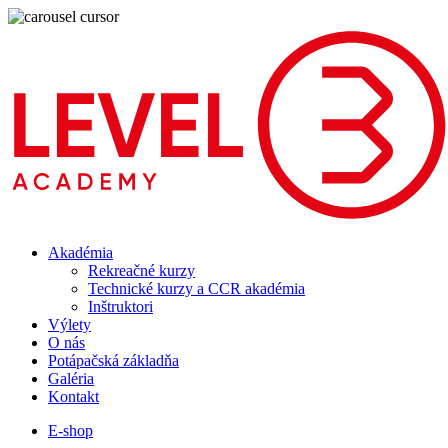
Akadémia
Rekreačné kurzy
Technické kurzy a CCR akadémia
Inštruktori
Výlety
O nás
Potápačská základňa
Galéria
Kontakt
E-shop