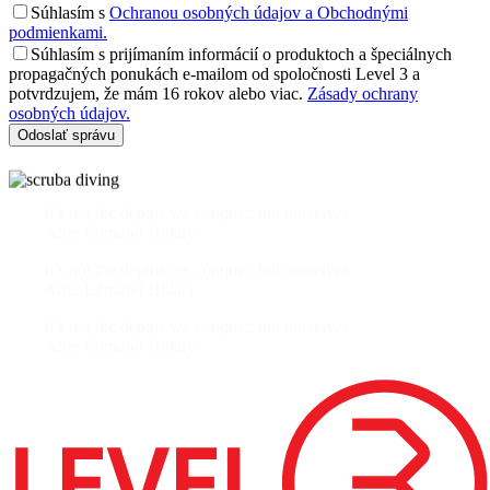
Súhlasím s
Ochranou osobných údajov a Obchodnými
podmienkami.
Súhlasím s prijímaním informácií o produktoch a špeciálnych
propagačných ponukách e-mailom od spoločnosti Level 3 a
potvrdzujem, že mám 16 rokov alebo viac.
Zásady ochrany
osobných údajov.
It’s not the depths we conquer, but ourselves.
After Edmund Hillary
It’s not the depths we conquer, but ourselves.
After Edmund Hillary
It’s not the depths we conquer, but ourselves.
After Edmund Hillary