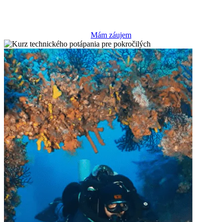
P
O
T
Á
P
A
Č
S
K
Ý
K
U
R
Z
I
N
T
R
O
T
O
C
A
V
E
Mám záujem