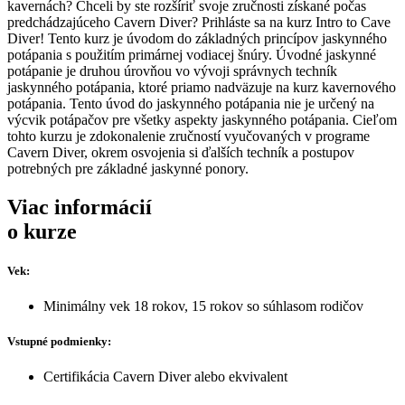
kavernách? Chceli by ste rozšíriť svoje zručnosti získané počas
predchádzajúceho Cavern Diver? Prihláste sa na kurz Intro to Cave
Diver! Tento kurz je úvodom do základných princípov jaskynného
potápania s použitím primárnej vodiacej šnúry. Úvodné jaskynné
potápanie je druhou úrovňou vo vývoji správnych techník
jaskynného potápania, ktoré priamo nadväzuje na kurz kavernového
potápania. Tento úvod do jaskynného potápania nie je určený na
výcvik potápačov pre všetky aspekty jaskynného potápania. Cieľom
tohto kurzu je zdokonalenie zručností vyučovaných v programe
Cavern Diver, okrem osvojenia si ďalších techník a postupov
potrebných pre základné jaskynné ponory.
Viac informácií
o kurze
Vek:
Minimálny vek 18 rokov, 15 rokov so súhlasom rodičov
Vstupné podmienky:
Certifikácia Cavern Diver alebo ekvivalent