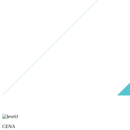
P
O
T
Á
P
A
Č
S
K
Ý
K
U
R
Z
B
O
O
S
T
E
R
O
P
E
R
A
T
O
R
CENA