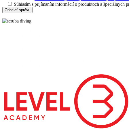
Súhlasím s prijímaním informácií o produktoch a špeciálnych
It’s not the depths we conquer, but ourselves.
After Edmund Hillary
It’s not the depths we conquer, but ourselves.
After Edmund Hillary
It’s not the depths we conquer, but ourselves.
After Edmund Hillary