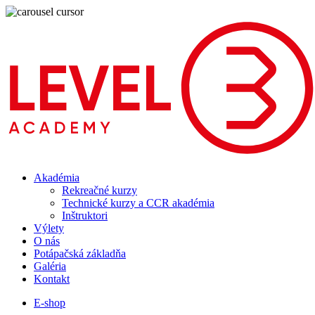
Akadémia
Rekreačné kurzy
Technické kurzy a CCR akadémia
Inštruktori
Výlety
O nás
Potápačská základňa
Galéria
Kontakt
E-shop